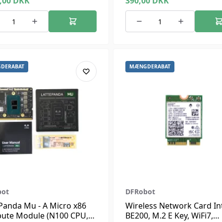
0,00
DKK
390,00
DKK
DERABAT
MÆNGDERABAT
bot
DFRobot
Panda Mu - A Micro x86
Wireless Network Card In
ute Module (N100 CPU,
BE200, M.2 E Key, WiFi7,