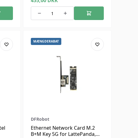
455,00
DKK
MÆNGDERABAT
DFRobot
tel
Ethernet Network Card M.2
B+M Key 5G for LattePanda,