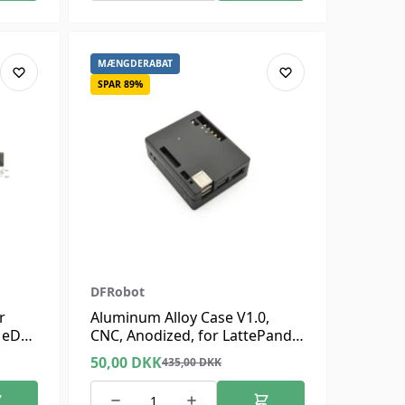
MÆNGDERABAT
SPAR 89%
DFRobot
r
Aluminum Alloy Case V1.0,
a eDP
CNC, Anodized, for LattePanda
V1.0
50,00
DKK
435,00
DKK