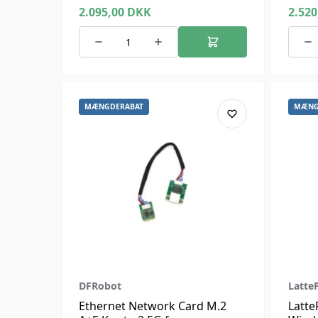
16GB RAM, 64GB eMMC)
8GB 
2.095,00
DKK
2.52
Win11
MÆNGDERABAT
MÆNG
DFRobot
Latte
Ethernet Network Card M.2
Latte