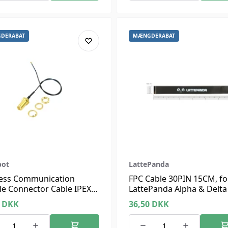
DERABAT
MÆNGDERABAT
bot
LattePanda
less Communication
FPC Cable 30PIN 15CM, fo
e Connector Cable IPEX4
LattePanda Alpha & Delt
A, 20cm, LattePanda 3
Display
5
DKK
36,50
DKK
, 2 Alpha, 2 Delta