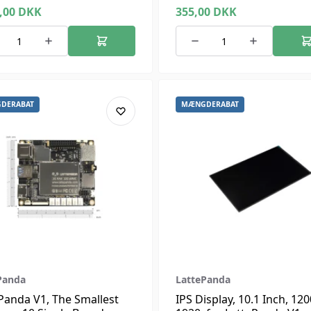
RAM, 64GB eMMC) with
Bluetooth 5.4, for LatteP
0,00
DKK
355,00
DKK
 Enterprise License
Sigma
DERABAT
MÆNGDERABAT
Panda
LattePanda
Panda V1, The Smallest
IPS Display, 10.1 Inch, 120