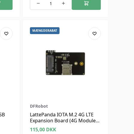
MÆNGDERABAT
DFRobot
SB
LattePanda IOTA M.2 4G LTE
Expansion Board (4G Module
 Pi/
Not Included)
115,00
DKK