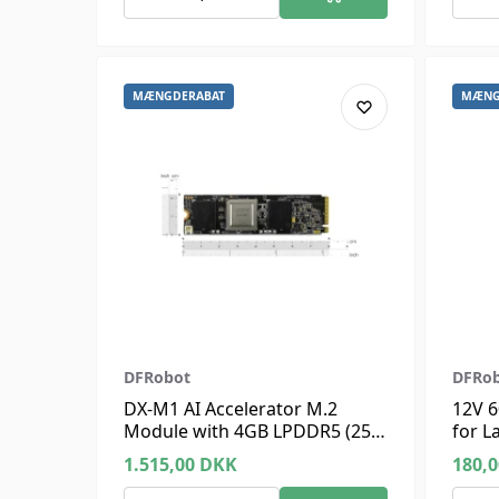
MÆNGDERABAT
MÆNG
DFRobot
DFRo
DX-M1 AI Accelerator M.2
12V 
Module with 4GB LPDDR5 (25
for L
TOPS)
1.515,00
DKK
180,