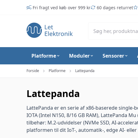
Spring til hovedindhold (tryk på Enter)
Fri fragt ved køb over 999 kr
60 dages returret
Platforme
Moduler
Sensorer
Forside
Platforme
Lattepanda
Lattepanda
LattePanda er en serie af x86-baserede single
IOTA (Intel N150, 8/16 GB RAM), LattePanda Mu
tilbehør: M.2-udvidelser (NVMe SSD, AI-acceler
platformen til dit IoT-, automatik-, edge AI- ell