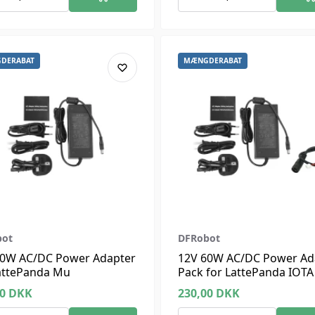
DERABAT
MÆNGDERABAT
bot
DFRobot
60W AC/DC Power Adapter
12V 60W AC/DC Power Ad
attePanda Mu
Pack for LattePanda IOTA
00
DKK
230,00
DKK