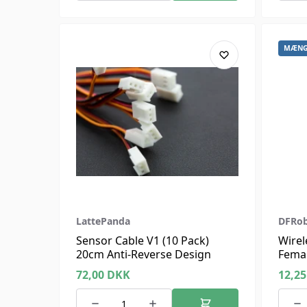
MÆNG
LattePanda
DFRo
Sensor Cable V1 (10 Pack)
Wire
20cm Anti-Reverse Design
Femal
to SM
72,00
DKK
12,2
Delta