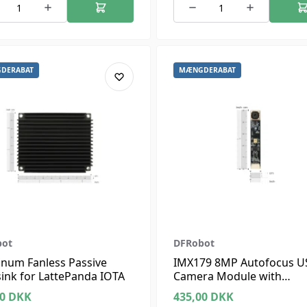
DERABAT
MÆNGDERABAT
bot
DFRobot
num Fanless Passive
IMX179 8MP Autofocus U
ink for LattePanda IOTA
Camera Module with
Microphone for Raspberry
00
DKK
435,00
DKK
NVIDIA / LattePanda