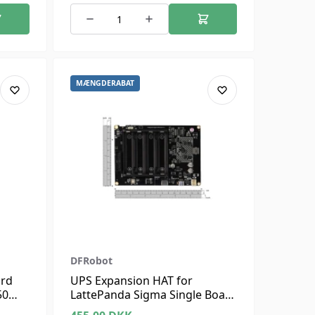
MÆNGDERABAT
DFRobot
ard
UPS Expansion HAT for
50
LattePanda Sigma Single Board
Computer