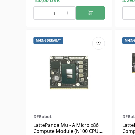
140,00
DKK
4.29
MÆNGDERABAT
MÆNG
DFRobot
DFRo
LattePanda Mu - A Micro x86
Latte
Compute Module (N100 CPU,
Comp