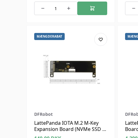
MÆNGDERABAT
MÆNG
DFRobot
DFRo
LattePanda IOTA M.2 M-Key
Latte
Expansion Board (NVMe SSD &
Boar
AI Accel)
Kit