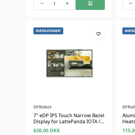
MÆNGDERABAT
MÆNG
DFRobot
DFRo
7" eDP IPS Touch Narrow Bezel
Alumi
Display for LattePanda IOTA /
Heats
LattePanda 3 Delta
630,00
DKK
115,