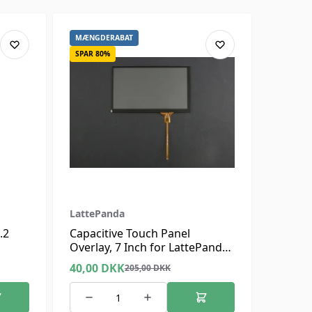
MÆNGDERABAT
SPAR 80%
LattePanda
.2
Capacitive Touch Panel
Overlay, 7 Inch for LattePanda
V1 IPS Display
40,00
DKK
205,00
DKK