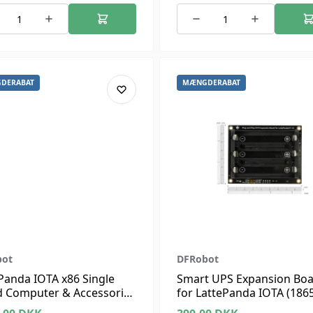
DERABAT
MÆNGDERABAT
bot
DFRobot
Panda IOTA x86 Single
Smart UPS Expansion Bo
d Computer & Accessories
for LattePanda IOTA (186
Battery)