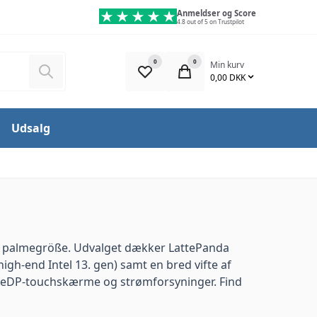
Anmeldser og Score
4.8 out of 5 on Trustpilot
0
0
Min kurv
Søg
0,00 DKK
Udsalg
 i palmegröße. Udvalget dækker LattePanda
h-end Intel 13. gen) samt en bred vifte af
r, eDP-touchskærme og strømforsyninger. Find