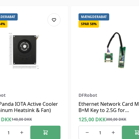
DERABAT
MÆNGDERABAT
64%
SPAR 58%
bot
DFRobot
Panda IOTA Active Cooler
Ethernet Network Card M
inum Heatsink & Fan)
B+M Key to 2.5G for
LattePanda, Supports
0
DKK
125,00
DKK
140,00
DKK
300,00
DKK
Windows 10/11, Linux.