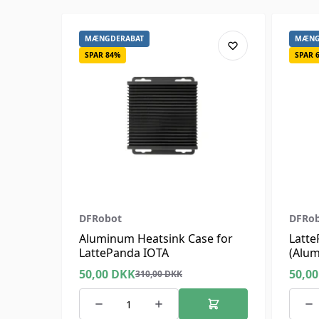
MÆNGDERABAT
MÆNG
SPAR 84%
SPAR 
DFRobot
DFRo
Aluminum Heatsink Case for
Latte
LattePanda IOTA
(Alum
50,00
DKK
50,0
310,00
DKK