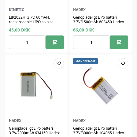
KINETIC
HADEX
LIR2032H, 3,7V, 60mAH,
Genopladeligt LiPo batteri
rechargeable LIPO coin cell
3.7V/1500mAh 803450 Hadex
45,00
DKK
66,00
DKK
MÆNGDERABAT
HADEX
HADEX
Genopladeligt LiPo batteri
Genopladeligt LiPo batteri
3.7V/2000mAh 634169 Hadex
3.7V/3000mAh 104065 Hadex