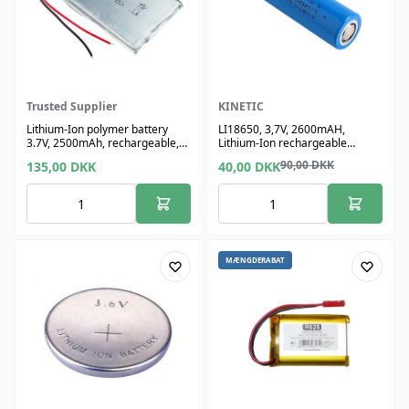
Trusted Supplier
KINETIC
Lithium-Ion polymer battery
LI18650, 3,7V, 2600mAH,
3.7V, 2500mAh, rechargeable,
Lithium-Ion rechargeable
cables 70mm
battery
90,00
DKK
135,00
DKK
40,00
DKK
MÆNGDERABAT