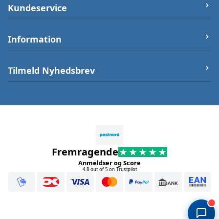
let-elektronik.dk
Kundeservice
Østergade 25 (ikke varerlager på adressen),
7000 Fredericia
Om os
Information
Telefon/Phone:
+4550232212
Firma og Bank oplysninger
Post:
info@let-elektronik.dk
Handelsbetingelser
Arduino Guides
Tilmeld Nyhedsbrev
CVR
:
34359660
Betalingsmuligheder
Sikkerhed
Tilmeld nyhedsbrev Tilmeld dig vores
nyhedsbrev, og vær på altid på forkant når vi
Leveringstid
Opening Hours
lancerer nyheder og åbner op for
Fortryd dit køb
forudbestillinger af varer.
08-16
Fremragende
Anmeldser og Score
Submit
4.8 out of 5 on Trustpilot
Vi sender typisk 1-2 nyhedsbreve ud om måneden med
relevante informationer, nye varer, sæsonbestemte tilbud osv.
Læs om, hvordan vi behandler dine oplysninger i vores