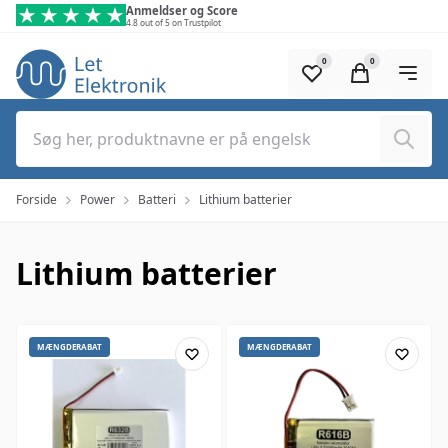
Spring til hovedindhold (tryk på Enter)
Anmeldser og Score
4.8 out of 5 on Trustpilot
0
0
Søg
Forside
Power
Batteri
Lithium batterier
Lithium batterier
MÆNGDERABAT
MÆNGDERABAT