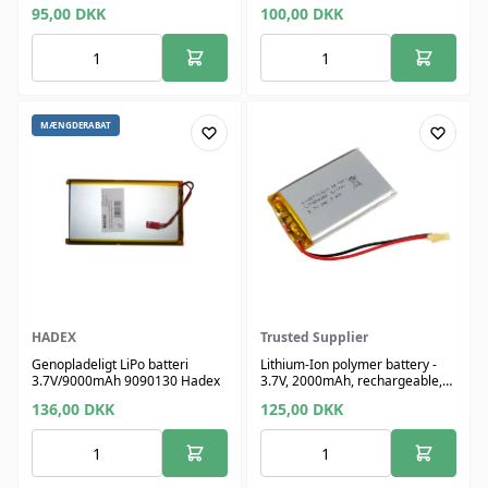
95,00
DKK
100,00
DKK
MÆNGDERABAT
HADEX
Trusted Supplier
Genopladeligt LiPo batteri
Lithium-Ion polymer battery -
3.7V/9000mAh 9090130 Hadex
3.7V, 2000mAh, rechargeable,
tynd
136,00
DKK
125,00
DKK