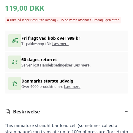
119,00
DKK
Ikke på lager
Bestil før Torsdag kl 15 og varen afsendes Tirsdag ugen efter
Fri fragt ved køb over 999 kr
Til pakkeshop i DK
Læs mere
.
60 dages returret
Se venligst Handelsbetingelser
Læs mere
.
Danmarks største udvalg
Over 4000 produktnumre
Læs mere
.
Beskrivelse
This miniature straight bar load cell (sometimes called a
strain gauge) can translate up to 100g of pressure (force) into