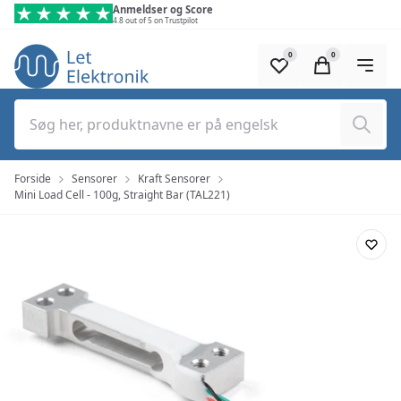
Spring til hovedindhold (tryk på Enter)
Anmeldser og Score
4.8 out of 5 on Trustpilot
0
0
Søg
Forside
Sensorer
Kraft Sensorer
Mini Load Cell - 100g, Straight Bar (TAL221)