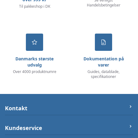
Se venligst
Handelsbetingelser
Til pakkeshop i DK
Danmarks største
Dokumentation på
udvalg
varer
Over 4000 produktnumre
Guides, datablade,
specifikationer
Kontakt
let-elektronik.dk
Kundeservice
Østergade 25 (ikke varerlager på adressen),