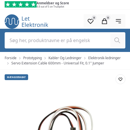
Spring til hovedindhold (tryk på Enter)
Anmeldser og Score
4.8 out of 5 on Trustpilot
0
0
Søg
Forside
Prototyping
Kabler Og Ledninger
Elektronik-ledninger
Servo Extension Cable 600mm - Universal Fit, 0.1" Jumper
MÆNGDERABAT