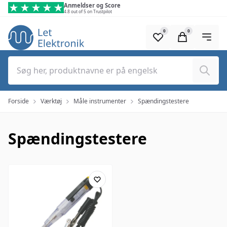
Spring til hovedindhold (tryk på Enter)
Anmeldser og Score
4.8 out of 5 on Trustpilot
0
0
Søg
Forside
Værktøj
Måle instrumenter
Spændingstestere
Spændingstestere