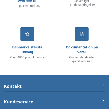
over 999 kr
Se venligst
Handelsbetingelser
Til pakkeshop i DK
Danmarks største
Dokumentation på
udvalg
varer
Over 4000 produktnumre
Guides, datablade,
specifikationer
Kontakt
let-elektronik.dk
Kundeservice
Østergade 25 (ikke varerlager på adressen),