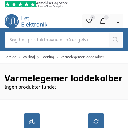
Spring til hovedindhold (tryk på Enter)
Anmeldser og Score
4.8 out of 5 on Trustpilot
0
0
Søg
Forside
Værktøj
Lodning
Varmelegemer loddekolber
Varmelegemer loddekolber
Ingen produkter fundet