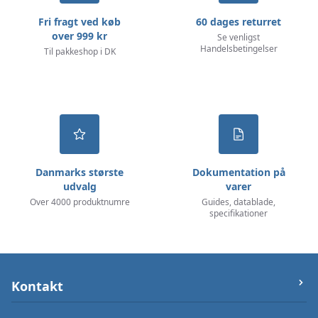
Fri fragt ved køb
60 dages returret
over 999 kr
Se venligst
Handelsbetingelser
Til pakkeshop i DK
Danmarks største
Dokumentation på
udvalg
varer
Over 4000 produktnumre
Guides, datablade,
specifikationer
Kontakt