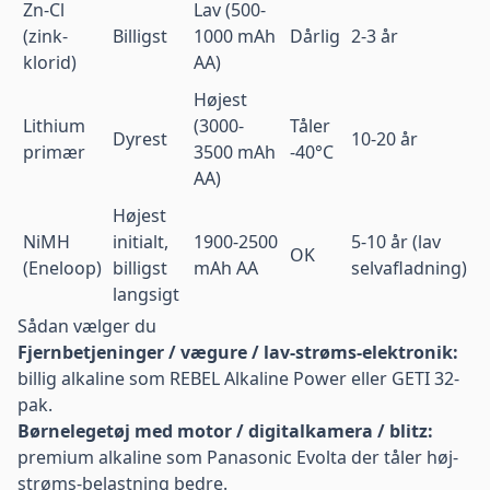
Zn-Cl
Lav (500-
(zink-
Billigst
1000 mAh
Dårlig
2-3 år
klorid)
AA)
Højest
Lithium
(3000-
Tåler
Dyrest
10-20 år
primær
3500 mAh
-40°C
AA)
Højest
NiMH
initialt,
1900-2500
5-10 år (lav
OK
(Eneloop)
billigst
mAh AA
selvafladning)
langsigt
Sådan vælger du
Fjernbetjeninger / vægure / lav-strøms-elektronik:
billig alkaline som
REBEL Alkaline Power
eller
GETI 32-
pak
.
Børnelegetøj med motor / digitalkamera / blitz:
premium alkaline som
Panasonic Evolta
der tåler høj-
strøms-belastning bedre.