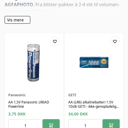
AGFAPHOTO
. Fra blister-pakker à 2-4 stk til volumen-
pakninger à 24-32 stk.
Vis mere
Panasonic
GETI
AA 1,5V Panasonic LR6AD
AA (LR6) alkalinebatteri 1.5V
Powerline
10stk GETI - ikke-genopladeligt,
designet til krævende
3,75
DKK
34,00
DKK
anvendelser