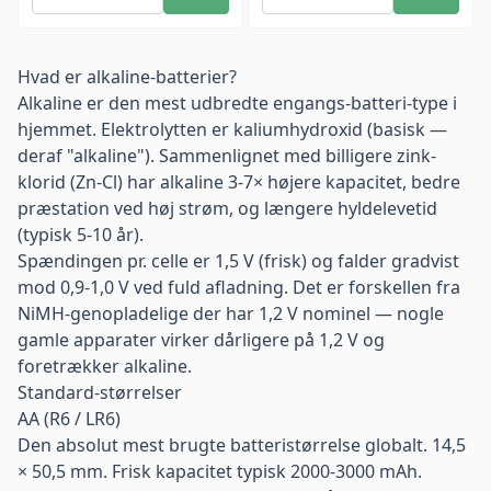
Hvad er alkaline-batterier?
Alkaline er den mest udbredte engangs-batteri-type i
hjemmet. Elektrolytten er kaliumhydroxid (basisk —
deraf "alkaline"). Sammenlignet med billigere zink-
klorid (
Zn-Cl
) har alkaline 3-7× højere kapacitet, bedre
præstation ved høj strøm, og længere hyldelevetid
(typisk 5-10 år).
Spændingen pr. celle er 1,5 V (frisk) og falder gradvist
mod 0,9-1,0 V ved fuld afladning. Det er forskellen fra
NiMH-genopladelige
der har 1,2 V nominel — nogle
gamle apparater virker dårligere på 1,2 V og
foretrækker alkaline.
Standard-størrelser
AA (R6 / LR6)
Den absolut mest brugte batteristørrelse globalt. 14,5
× 50,5 mm. Frisk kapacitet typisk 2000-3000 mAh.