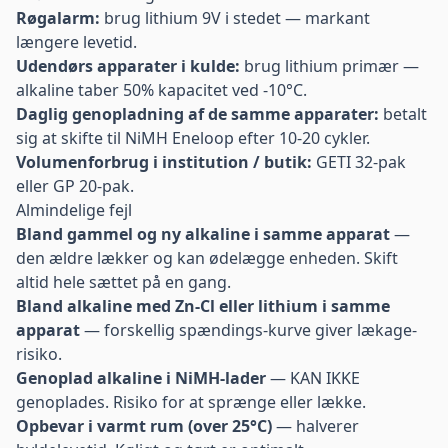
Røgalarm:
brug
lithium 9V
i stedet — markant
længere levetid.
Udendørs apparater i kulde:
brug
lithium primær
—
alkaline taber 50% kapacitet ved -10°C.
Daglig genopladning af de samme apparater:
betalt
sig at skifte til
NiMH Eneloop
efter 10-20 cykler.
Volumenforbrug i institution / butik:
GETI 32-pak
eller
GP 20-pak
.
Almindelige fejl
Bland gammel og ny alkaline i samme apparat
—
den ældre lækker og kan ødelægge enheden. Skift
altid hele sættet på en gang.
Bland alkaline med Zn-Cl eller lithium i samme
apparat
— forskellig spændings-kurve giver lækage-
risiko.
Genoplad alkaline i NiMH-lader
— KAN IKKE
genoplades. Risiko for at sprænge eller lække.
Opbevar i varmt rum (over 25°C)
— halverer