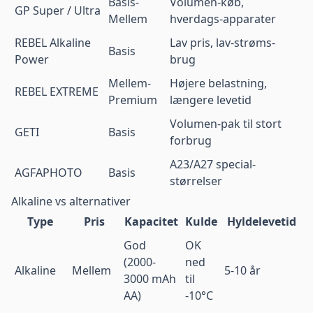
Basis-
Volumen-køb,
GP Super / Ultra
Mellem
hverdags-apparater
REBEL Alkaline
Lav pris, lav-strøms-
Basis
Power
brug
Mellem-
Højere belastning,
REBEL EXTREME
Premium
længere levetid
Volumen-pak til stort
GETI
Basis
forbrug
A23/A27 special-
AGFAPHOTO
Basis
størrelser
Alkaline vs alternativer
Type
Pris
Kapacitet
Kulde
Hyldelevetid
God
OK
(2000-
ned
Alkaline
Mellem
5-10 år
3000 mAh
til
AA)
-10°C