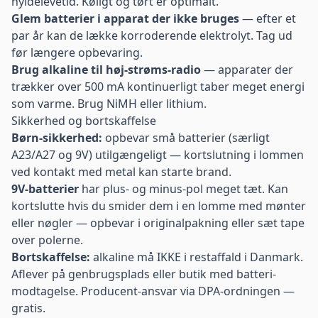
hyldelevetid. Køligt og tørt er optimalt.
Glem batterier i apparat der ikke bruges
— efter et
par år kan de lække korroderende elektrolyt. Tag ud
før længere opbevaring.
Brug alkaline til høj-strøms-radio
— apparater der
trækker over 500 mA kontinuerligt taber meget energi
som varme. Brug NiMH eller lithium.
Sikkerhed og bortskaffelse
Børn-sikkerhed:
opbevar små batterier (særligt
A23/A27 og 9V) utilgængeligt — kortslutning i lommen
ved kontakt med metal kan starte brand.
9V-batterier
har plus- og minus-pol meget tæt. Kan
kortslutte hvis du smider dem i en lomme med mønter
eller nøgler — opbevar i originalpakning eller sæt tape
over polerne.
Bortskaffelse:
alkaline må IKKE i restaffald i Danmark.
Aflever på genbrugsplads eller butik med batteri-
modtagelse. Producent-ansvar via DPA-ordningen —
gratis.