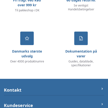
Fri fragt ved køb
60 dages returret
over 999 kr
Se venligst
Handelsbetingelser
Til pakkeshop i DK
Danmarks største
Dokumentation på
udvalg
varer
Over 4000 produktnumre
Guides, datablade,
specifikationer
Kontakt
let-elektronik.dk
Kundeservice