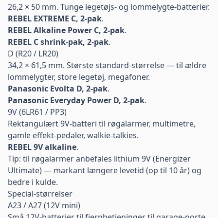
26,2 × 50 mm. Tunge legetøjs- og lommelygte-batterier.
REBEL EXTREME C, 2-pak
.
REBEL Alkaline Power C, 2-pak
.
REBEL C shrink-pak, 2-pak
.
D (R20 / LR20)
34,2 × 61,5 mm. Største standard-størrelse — til ældre
lommelygter, store legetøj, megafoner.
Panasonic Evolta D, 2-pak
.
Panasonic Everyday Power D, 2-pak
.
9V (6LR61 / PP3)
Rektangulært 9V-batteri til røgalarmer, multimetre,
gamle effekt-pedaler, walkie-talkies.
REBEL 9V alkaline
.
Tip: til røgalarmer anbefales
lithium 9V
(Energizer
Ultimate) — markant længere levetid (op til 10 år) og
bedre i kulde.
Special-størrelser
A23 / A27 (12V mini)
Små 12V-batterier til fjernbetjeninger til garage-porte,