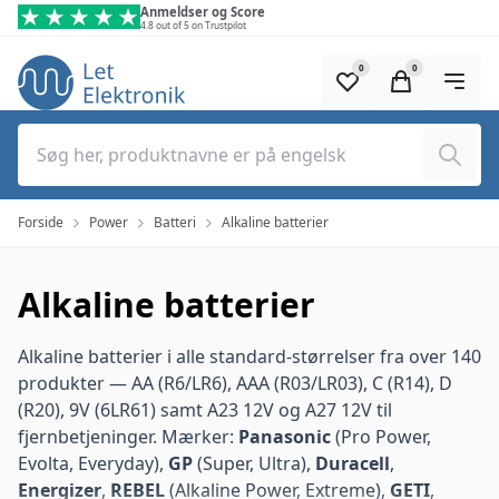
Spring til hovedindhold (tryk på Enter)
Anmeldser og Score
4.8 out of 5 on Trustpilot
0
0
Søg
Forside
Power
Batteri
Alkaline batterier
Alkaline batterier
Alkaline batterier i alle standard-størrelser fra over 140
produkter —
AA (R6/LR6)
,
AAA (R03/LR03)
,
C (R14)
,
D
(R20)
,
9V (6LR61)
samt
A23 12V
og
A27 12V
til
fjernbetjeninger. Mærker:
Panasonic
(Pro Power,
Evolta, Everyday),
GP
(Super, Ultra),
Duracell
,
Energizer
,
REBEL
(Alkaline Power, Extreme),
GETI
,