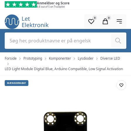
Spring til hovedindhold (tryk på Enter)
Anmeldser og Score
4.8 out of 5 on Trustpilot
0
0
Søg
Forside
Prototyping
Komponenter
Lysdioder
Diverse LED
LED Light Module Digital Blue, Arduino Compatible, Low Signal Activation
MÆNGDERABAT