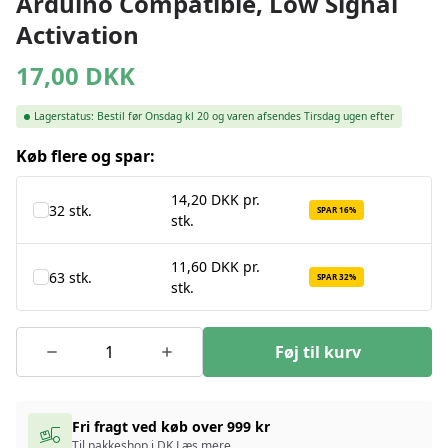
Arduino Compatible, Low Signal
Activation
17,00
DKK
Lagerstatus:
Bestil før Onsdag kl 20 og varen afsendes Tirsdag ugen efter
Køb flere og spar:
14,20 DKK pr.
32 stk.
SPAR 16%
stk.
11,60 DKK pr.
63 stk.
SPAR 32%
stk.
Føj til kurv
Fri fragt ved køb over 999 kr
Til pakkeshop i DK
Læs mere
.