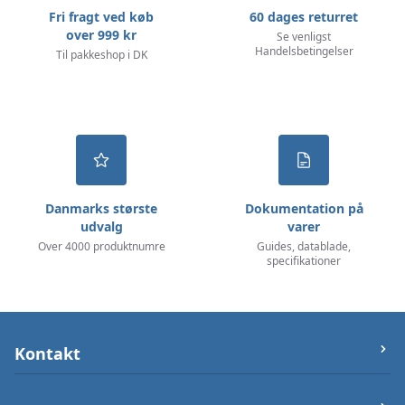
Fri fragt ved køb
60 dages returret
over 999 kr
Se venligst
Handelsbetingelser
Til pakkeshop i DK
Danmarks største
Dokumentation på
udvalg
varer
Over 4000 produktnumre
Guides, datablade,
specifikationer
Kontakt
let-elektronik.dk