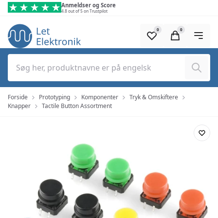
Spring til hovedindhold (tryk på Enter)
Anmeldser og Score
4.8 out of 5 on Trustpilot
0
0
Søg
Forside
Prototyping
Komponenter
Tryk & Omskiftere
Knapper
Tactile Button Assortment