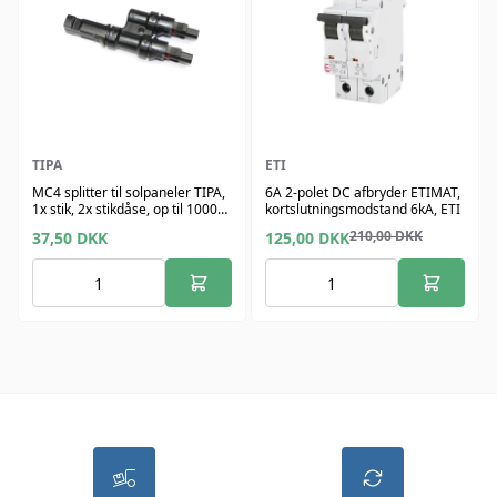
TIPA
ETI
MC4 splitter til solpaneler TIPA,
6A 2-polet DC afbryder ETIMAT,
1x stik, 2x stikdåse, op til 1000V
kortslutningsmodstand 6kA, ETI
og 30A
210,00
DKK
37,50
DKK
125,00
DKK