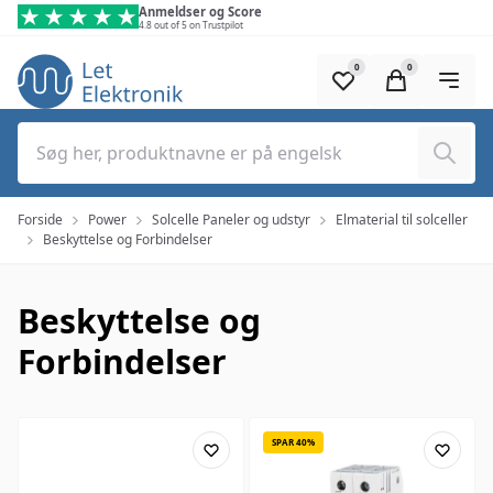
Spring til hovedindhold (tryk på Enter)
Anmeldser og Score
4.8 out of 5 on Trustpilot
0
0
Søg
Forside
Power
Solcelle Paneler og udstyr
Elmaterial til solceller
Beskyttelse og Forbindelser
Beskyttelse og
Forbindelser
SPAR 40%