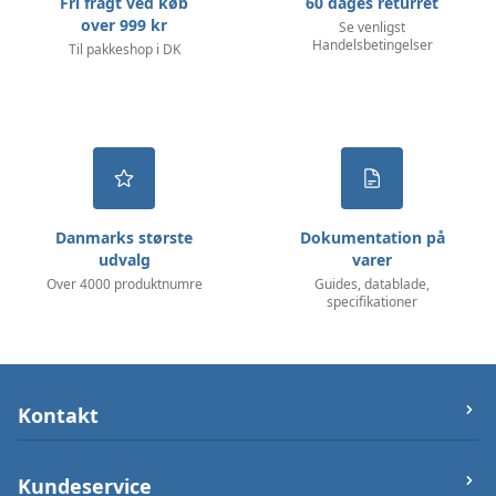
Fri fragt ved køb
60 dages returret
over 999 kr
Se venligst
Handelsbetingelser
Til pakkeshop i DK
Danmarks største
Dokumentation på
udvalg
varer
Over 4000 produktnumre
Guides, datablade,
specifikationer
Kontakt
let-elektronik.dk
Kundeservice