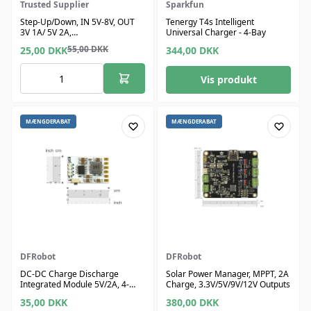
Trusted Supplier
Sparkfun
Step-Up/Down, IN 5V-8V, OUT
Tenergy T4s Intelligent
3V 1A/ 5V 2A,
Universal Charger - 4-Bay
Batteribeskyttelse, USB-porte
55,00
DKK
25,00
DKK
344,00
DKK
Vis produkt
MÆNGDERABAT
MÆNGDERABAT
DFRobot
DFRobot
DC-DC Charge Discharge
Solar Power Manager, MPPT, 2A
Integrated Module 5V/2A, 4-
Charge, 3.3V/5V/9V/12V Outputs
Level Indicator, Button-
35,00
DKK
380,00
DKK
Controlled