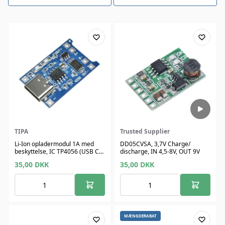
TIPA
Trusted Supplier
Li-Ion opladermodul 1A med
DD05CVSA, 3,7V Charge/
beskyttelse, IC TP4056 (USB C) -
discharge, IN 4,5-8V, OUT 9V
TIPA
35,00
DKK
35,00
DKK
MÆNGDERABAT