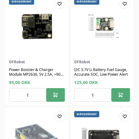
MÆNGDERABAT
MÆNGDERABAT
DFRobot
DFRobot
Power Booster & Charger
I2C 3.7V Li Battery Fuel Gauge,
Module MP2636, 5V 2.5A, >90%
Accurate SOC, Low Power Alert
Eff.
95,00
DKK
125,00
DKK
MÆNGDERABAT