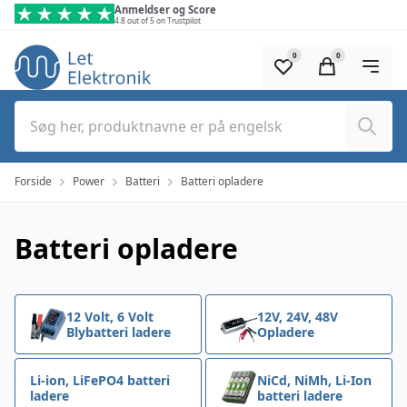
Spring til hovedindhold (tryk på Enter)
Anmeldser og Score
4.8 out of 5 on Trustpilot
0
0
Søg
Forside
Power
Batteri
Batteri opladere
Batteri opladere
Go to...
Go to...
12 Volt, 6 Volt
12V, 24V, 48V
Blybatteri ladere
Opladere
Go to...
Go to...
Li-ion, LiFePO4 batteri
NiCd, NiMh, Li-Ion
ladere
batteri ladere