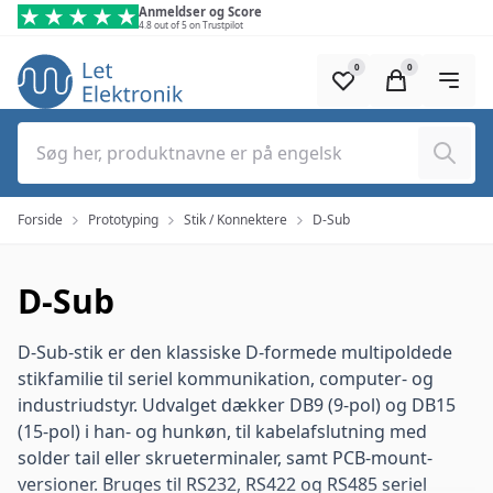
Spring til hovedindhold (tryk på Enter)
Anmeldser og Score
4.8 out of 5 on Trustpilot
0
0
Søg
Forside
Prototyping
Stik / Konnektere
D-Sub
D-Sub
D-Sub-stik er den klassiske D-formede multipoldede
stikfamilie til seriel kommunikation, computer- og
industriudstyr. Udvalget dækker DB9 (9-pol) og DB15
(15-pol) i han- og hunkøn, til kabelafslutning med
solder tail eller skrueterminaler, samt PCB-mount-
versioner. Bruges til RS232, RS422 og RS485 seriel