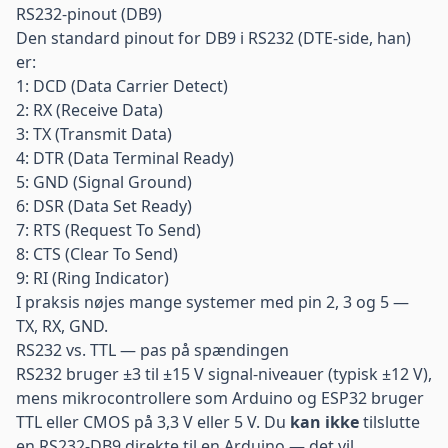
RS232-pinout (DB9)
Den standard pinout for DB9 i RS232 (DTE-side, han)
er:
1: DCD (Data Carrier Detect)
2: RX (Receive Data)
3: TX (Transmit Data)
4: DTR (Data Terminal Ready)
5: GND (Signal Ground)
6: DSR (Data Set Ready)
7: RTS (Request To Send)
8: CTS (Clear To Send)
9: RI (Ring Indicator)
I praksis nøjes mange systemer med pin 2, 3 og 5 —
TX, RX, GND.
RS232 vs. TTL — pas på spændingen
RS232 bruger ±3 til ±15 V signal-niveauer (typisk ±12 V),
mens mikrocontrollere som Arduino og ESP32 bruger
TTL eller CMOS på 3,3 V eller 5 V. Du
kan ikke
tilslutte
en RS232-DB9 direkte til en Arduino — det vil