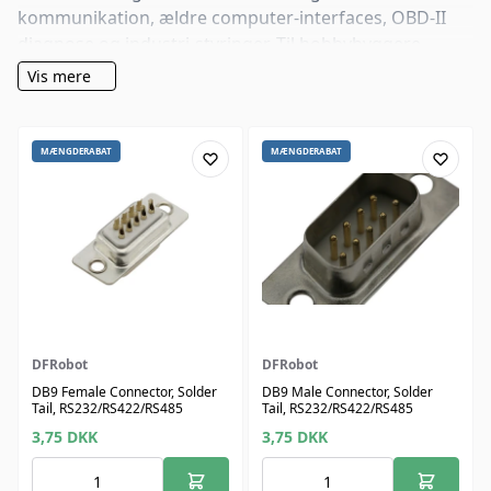
kommunikation, ældre computer-interfaces, OBD-II
diagnose og industri-styringer. Til hobbybyggere,
undervisere, automation-teknikere og udviklere af
Vis mere
måle- og styreudstyr.
MÆNGDERABAT
MÆNGDERABAT
DFRobot
DFRobot
DB9 Female Connector, Solder
DB9 Male Connector, Solder
Tail, RS232/RS422/RS485
Tail, RS232/RS422/RS485
3,75
DKK
3,75
DKK