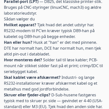
Parallel-port (LPT)
— DB25, det klassiske printer-stik.
Bruges på CNC-styringer (linuxCNC, mach3) og ældre
laboratorieudstyr.
Sådan vælger du
Hvilket apparat?
Tjek hvad det andet udstyr har.
RS232-modem til PC'en kræver typisk DB9-han på
kabelet og DB9-hun på begge enheder.
Han eller hun?
Husk at "han" er det med pinnene.
DTE har normalt han, DCE har normalt hun, men tjek
altid pin-out i databladet.
Hvor monteres det?
Solder tail til løse kabler; PCB-
mount når stikket sidder fast på et print; crimp/IDC til
seriebygget kabel.
Skal kablet være afskærmet?
Industri- og lange
RS232-installationer kræver afskærmet kabel og et
metalhus med god jordforbindelse.
Skruer eller fjeder-clips?
D-Sub-husene fastgøres
typisk med to skruer pr. side — gevindet er 4-40 (USA-
standard) eller M3 (EU). Tjek hvad den anden side har.