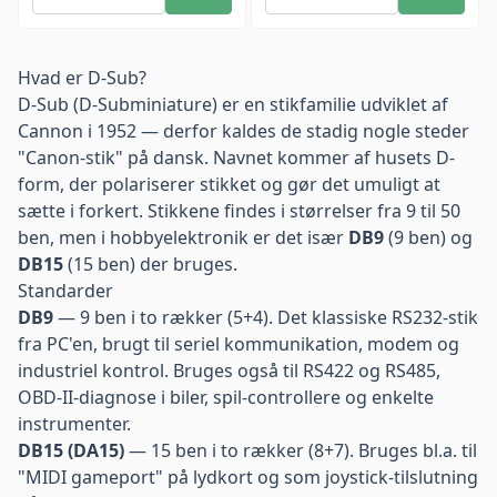
Hvad er D-Sub?
D-Sub (D-Subminiature) er en stikfamilie udviklet af
Cannon i 1952 — derfor kaldes de stadig nogle steder
"Canon-stik" på dansk. Navnet kommer af husets D-
form, der polariserer stikket og gør det umuligt at
sætte i forkert. Stikkene findes i størrelser fra 9 til 50
ben, men i hobbyelektronik er det især
DB9
(9 ben) og
DB15
(15 ben) der bruges.
Standarder
DB9
— 9 ben i to rækker (5+4). Det klassiske RS232-stik
fra PC'en, brugt til seriel kommunikation, modem og
industriel kontrol. Bruges også til RS422 og RS485,
OBD-II-diagnose i biler, spil-controllere og enkelte
instrumenter.
DB15 (DA15)
— 15 ben i to rækker (8+7). Bruges bl.a. til
"MIDI gameport" på lydkort og som joystick-tilslutning