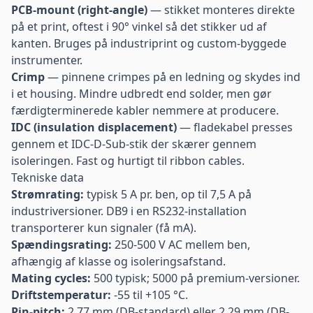
PCB-mount (right-angle)
— stikket monteres direkte
på et print, oftest i 90° vinkel så det stikker ud af
kanten. Bruges på industriprint og custom-byggede
instrumenter.
Crimp
— pinnene crimpes på en ledning og skydes ind
i et housing. Mindre udbredt end solder, men gør
færdigterminerede kabler nemmere at producere.
IDC (insulation displacement)
— fladekabel presses
gennem et IDC-D-Sub-stik der skærer gennem
isoleringen. Fast og hurtigt til ribbon cables.
Tekniske data
Strømrating:
typisk 5 A pr. ben, op til 7,5 A på
industriversioner. DB9 i en RS232-installation
transporterer kun signaler (få mA).
Spændingsrating:
250-500 V AC mellem ben,
afhængig af klasse og isoleringsafstand.
Mating cycles:
500 typisk; 5000 på premium-versioner.
Driftstemperatur:
-55 til +105 °C.
Pin-pitch:
2,77 mm (DB-standard) eller 2,29 mm (DB-