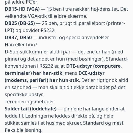
på ældre PC'er.
DB15-HD (VGA)
— 15 ben i tre rækker, høj-densitet. Det
velkendte VGA-stik til ældre skærme.
DB25 (DB-25)
— 25 ben, brugt til parallelport (printer-
LPT) og udvidet RS232.
DB37, DB50
— industri- og specialanvendelser.
Han eller hun?
D-Sub-stik kommer altid i par — det ene er han (med
pinne) og det andet er hun (med bøsninger). Standard-
konventionen i RS232 er, at
DTE-udstyr (computere,
terminaler) har han-stik
, mens
DCE-udstyr
(modems, periferi) har hun-stik
. Det er rigtignok altid
en sandhed — man skal altid tjekke databladet på det
specifikke udstyr.
Termineringsmetoder
Solder tail (loddehale)
— pinnene har lange ender at
lodde til. Ledningerne loddes direkte på, og hele
stikket samles i et hus med skruer. Standard og mest
fleksible løsning.