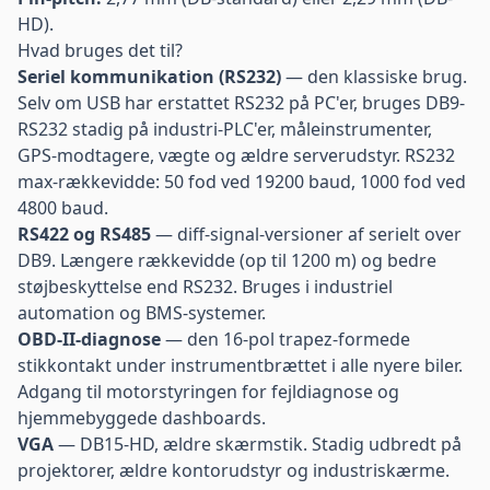
HD).
Hvad bruges det til?
Seriel kommunikation (RS232)
— den klassiske brug.
Selv om USB har erstattet RS232 på PC'er, bruges DB9-
RS232 stadig på industri-PLC'er, måleinstrumenter,
GPS-modtagere, vægte og ældre serverudstyr. RS232
max-rækkevidde: 50 fod ved 19200 baud, 1000 fod ved
4800 baud.
RS422 og RS485
— diff-signal-versioner af serielt over
DB9. Længere rækkevidde (op til 1200 m) og bedre
støjbeskyttelse end RS232. Bruges i industriel
automation og BMS-systemer.
OBD-II-diagnose
— den 16-pol trapez-formede
stikkontakt under instrumentbrættet i alle nyere biler.
Adgang til motorstyringen for fejldiagnose og
hjemmebyggede dashboards.
VGA
— DB15-HD, ældre skærmstik. Stadig udbredt på
projektorer, ældre kontorudstyr og industriskærme.