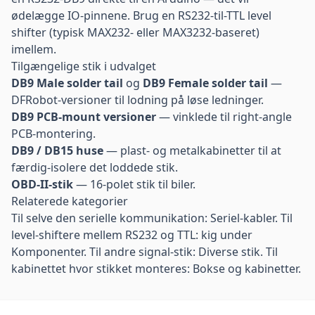
ødelægge IO-pinnene. Brug en RS232-til-TTL level
shifter (typisk MAX232- eller MAX3232-baseret)
imellem.
Tilgængelige stik i udvalget
DB9 Male solder tail
og
DB9 Female solder tail
—
DFRobot-versioner til lodning på løse ledninger.
DB9 PCB-mount versioner
— vinklede til right-angle
PCB-montering.
DB9 / DB15 huse
— plast- og metalkabinetter til at
færdig-isolere det loddede stik.
OBD-II-stik
— 16-polet stik til biler.
Relaterede kategorier
Til selve den serielle kommunikation:
Seriel-kabler
. Til
level-shiftere mellem RS232 og TTL: kig under
Komponenter
. Til andre signal-stik:
Diverse stik
. Til
kabinettet hvor stikket monteres:
Bokse og kabinetter
.