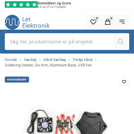
Spring til hovedindhold (tryk på Enter)
Anmeldser og Score
4.8 out of 5 on Trustpilot
0
0
Søg
Forside
Værktøj
Hånd Værktøj
Tredje hånd
Soldering Station, Six Arm, Aluminum Base, USB Fan
MÆNGDERABAT