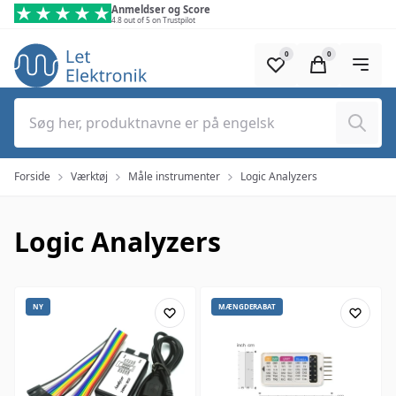
Spring til hovedindhold (tryk på Enter)
Anmeldser og Score
4.8 out of 5 on Trustpilot
0
0
Søg
Forside
Værktøj
Måle instrumenter
Logic Analyzers
Logic Analyzers
NY
MÆNGDERABAT