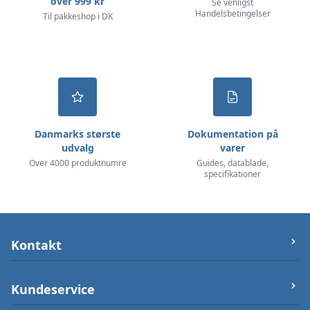
over 999 kr
Se venligst
Handelsbetingelser
Til pakkeshop i DK
Danmarks største
Dokumentation på
udvalg
varer
Over 4000 produktnumre
Guides, datablade,
specifikationer
Kontakt
let-elektronik.dk
Kundeservice
Østergade 25 (ikke varerlager på adressen),