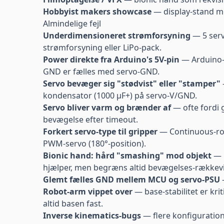
Hobbyist makers showcase
— display-stand me
Almindelige fejl
Underdimensioneret strømforsyning
— 5 serv
strømforsyning
eller LiPo-pack.
Power direkte fra Arduino's 5V-pin
— Arduino-o
GND er fælles med servo-GND.
Servo bevæger sig "stødvist" eller "stamper"
kondensator (1000 µF+) på servo-V/GND.
Servo bliver varm og brænder af
— ofte fordi g
bevægelse efter timeout.
Forkert servo-type til gripper
— Continuous-rota
PWM-servo (180°-position).
Bionic hand: hård "smashing" mod objekt
— u
hjælper, men begræns altid bevægelses-rækkevi
Glemt fælles GND mellem MCU og servo-PSU
—
Robot-arm vippet over
— base-stabilitet er k
altid basen fast.
Inverse kinematics-bugs
— flere konfiguration