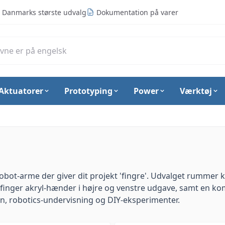
Danmarks største udvalg
Dokumentation på varer
Aktuatorer
Prototyping
Power
Værktøj
obot-arme der giver dit projekt 'fingre'. Udvalget rummer
-finger akryl-hænder i
højre
og
venstre
udgave, samt en ko
on, robotics-undervisning og DIY-eksperimenter.