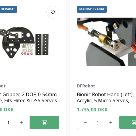
DERABAT
MÆNGDERABAT
bot
DFRobot
 Gripper, 2 DOF, 0-54mm
Bionic Robot Hand (Left),
, Fits Hitec & DSS Servos
Acrylic, 5 Micro Servos,
Arduino Compatible
00
DKK
1.735,00
DKK