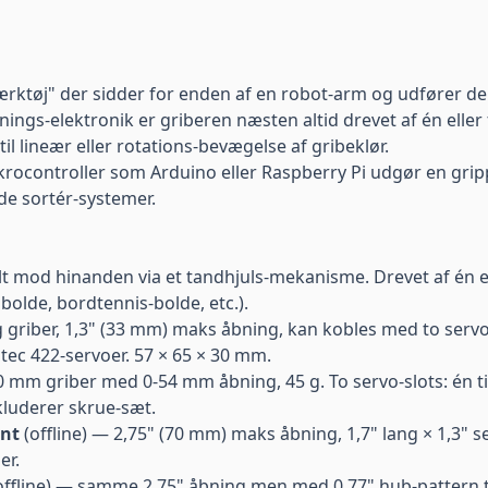
 "værktøj" der sidder for enden af en robot-arm og udfører 
snings-elektronik er griberen næsten altid drevet af én elle
l lineær eller rotations-bevægelse af gribeklør.
krocontroller som
Arduino
eller
Raspberry Pi
udgør en gripp
de sortér-systemer.
lt mod hinanden via et tandhjuls-mekanisme. Drevet af én enke
bolde, bordtennis-bolde, etc.).
griber, 1,3" (33 mm) maks åbning, kan kobles med to servoe
ec 422-servoer. 57 × 65 × 30 mm.
 mm griber med 0-54 mm åbning, 45 g. To servo-slots: én til 
kluderer skrue-sæt.
unt
(offline) — 2,75" (70 mm) maks åbning, 1,7" lang × 1,3" 
er.
offline) — samme 2,75" åbning men med 0,77" hub-pattern t