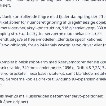
ksler).
dividuelt kontrollerede fingre med fjeder-dæmpning der eft
vilket åbner for nuanceret gribning af uregelmæssige objekt
metal-servoer, akryl-konstruktion, 916 g samlet vægt, 330 
amping-struktur beskytter servoerne mod mekanisk stress.
endt udgave af højre-modellen. Identiske specifikationer.
ervo-bibliotek, fra en 24-kanals Veyron servo-driver eller 
omplet bionisk robot-arm med 6 servomotorer der dækker a
ækkevidde, 340 mm samlet højde, 1096 g. Drift 4,8-7,2 V, 
servo-bracketer, hexa base rotate-kit, samt blandede metal-s
). Servoerne kobles direkte til Arduino IO-expansion-shiel
g.
s hver 20 ms. Pulsbredden bestemmer servo-positionen:
elt åben gripper)