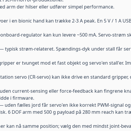
d arm der hilser eller udfører simpel performance.
oer i en bionic hand kan trække 2-3 A peak. En 5 V / 1 A US
nboard-regulator kan kun levere ~500 mA. Servo-strøm ska
— typisk strøm-relateret. Spændings-dyk under stall får servo'
ripper er tvunget mod et fast objekt og servo'en stall'er. 
tion servo (CR-servo) kan ikke drive en standard gripper, 
den current-sensing eller force-feedback kan fingrene k
dde i firmware.
 uden fælles jord får servo'en ikke korrekt PWM-signal og 
ritisk. 6 DOF arm med 500 g payload på 280 mm reach kan 
er kan nå samme position; vælg den med mindst joint-bevæg