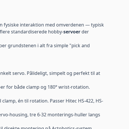
den fysiske interaktion med omverdenen — typisk
r flere standardiserede hobby-
servoer
der
er grundstenen i alt fra simple "pick and
lt servo. Pålideligt, simpelt og perfekt til at
r for både clamp og 180° wrist-rotation.
clamp, én til rotation. Passer Hitec HS-422, HS-
servo-housing, tre 6-32 monterings-huller langs
il direkte montering på Actobotics-system