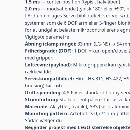
1,5 ms
— center-position (typisk halv-åben)
2,0 ms
— modsat ende (typisk 180° eller +90°, he
I Arduino bruges Servo-biblioteket:
servo.wri
systemer som de 6 DOF arm eller 5-finger bionic
for at undgå at belaste mikrocontrollerens egn
Vigtigste parametre
Åbning (clamp range):
33 mm (LG-NS) → 54 mm (
Frihedsgrader (DOF):
1 DOF = kun open/close; 2
med gripper.
Løfteevne (payload):
Mikro-grippere kan typisk
rækkevidde.
Servo-kompatibilitet:
Hitec HS-311, HS-422, HS
housing) før køb.
Drift-spænding:
4,8-6 V er standard hobby-ser
Strømforbrug:
Stall-current på en stor servo k
Materiale:
Akryl (let, fragile), ABS (sejt), alum
Mounting-pattern:
Actobotics 0,77" hub-patter
Sådan vælger du
Begynder-projekt med LEGO-størrelse objekt