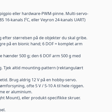
 pigpio eller hardware-PWM-pinne. Multi-servo-
5 16-kanals I²C, eller Veyron 24-kanals UART)
ter størrelsen på de objekter du skal gribe.
ngre på en bionic hand; 6 DOF = komplet arm
ske hænder 500 g; den 6 DOF arm 500 g med
g. Tjek altid mounting-pattern (rektangulært
tid. Brug aldrig 12 V på en hobby-servo.
rømforsyning
, ofte 5 V / 5-10 A til hele riggen.
arme er aluminium.
t Mount), eller produkt-specifikke skruer.
pel.