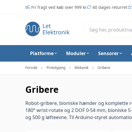
Spring til hovedindhold (tryk på Enter)
Fri fragt ved køb over 999 kr
60 dages returret
Platforme
Moduler
Sensorer
Forside
Prototyping
Mekanik
Gribere
Gribere
Robot-gribere, bioniske hænder og komplette r
180° wrist-rotate
og
2 DOF 0-54 mm
, bioniske 5
og 500 g løfteevne
. Til
Arduino
-styret automati