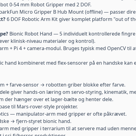
bot 0-54 mm Robot Gripper
med 2 DOF.
parkFun
Micro Gripper B Hub Mount
(offline) — passer dir
kt?
6 DOF Robotic Arm Kit
giver komplet platform "out of th
ype?
Bionic Robot Hand
— 5 individuelt kontrollerede fingre
ver klinisk-niveau materialer og kontrol).
rm + Pi 4 + camera-modul. Bruges typisk med OpenCV til at l
ic hand kombineret med flex-sensorer på en handske kan 
 + farve-sensor → robotten griber blokke efter farve.
ele giver hands-on læring om servo-styring, kinematik, me
 der hænger over et lager-bælte og henter dele.
se til Mars-rover-style projekter.
ics — manipulator-arm med gripper er ofte påkrævet.
dske → fjern-styret bionic hand.
rm med gripper i terrarium til at servere mad uden mennes
i sci-fi/horror-produktioner.