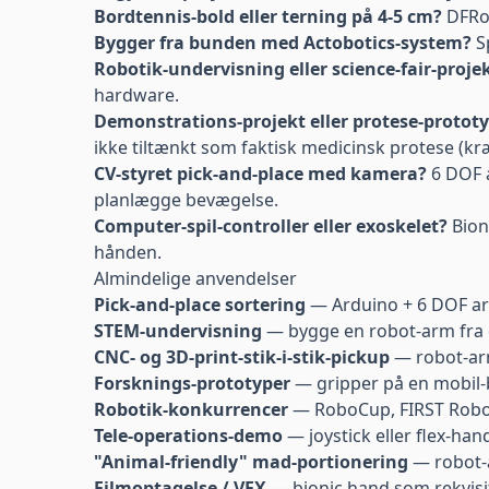
Bordtennis-bold eller terning på 4-5 cm?
DFRo
Bygger fra bunden med Actobotics-system?
S
Robotik-undervisning eller science-fair-proje
hardware.
Demonstrations-projekt eller protese-protot
ikke tiltænkt som faktisk medicinsk protese (kræ
CV-styret pick-and-place med kamera?
6 DOF a
planlægge bevægelse.
Computer-spil-controller eller exoskelet?
Bion
hånden.
Almindelige anvendelser
Pick-and-place sortering
— Arduino + 6 DOF arm
STEM-undervisning
— bygge en robot-arm fra d
CNC- og 3D-print-stik-i-stik-pickup
— robot-arm
Forsknings-prototyper
— gripper på en mobil-ba
Robotik-konkurrencer
— RoboCup, FIRST Robot
Tele-operations-demo
— joystick eller flex-han
"Animal-friendly" mad-portionering
— robot-a
Filmoptagelse / VFX
— bionic hand som rekvisit 