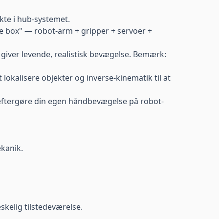
ekte i hub-systemet.
e box" — robot-arm + gripper + servoer +
 giver levende, realistisk bevægelse. Bemærk:
okalisere objekter og inverse-kinematik til at
eftergøre din egen håndbevægelse på robot-
kanik.
kelig tilstedeværelse.