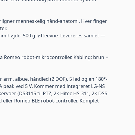
erligner menneskelig hånd-anatomi. Hver finger
er.
mm højde. 500 g løfteevne. Levereres samlet —
fra Romeo robot-mikrocontroller. Kabling: brun =
rm, albue, håndled (2 DOF), 5 led og en 180°-
3 A peak ved 5 V. Kommer med integreret LG-NS
ervoer (DS3115 til PTZ, 2× Hitec HS-311, 2× DSS-
d eller Romeo BLE robot-controller. Komplet