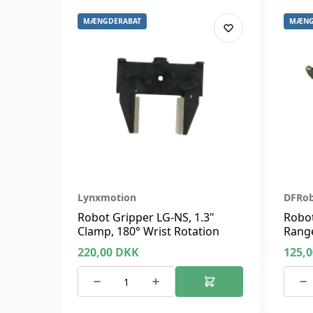
MÆNGDERABAT
MÆNG
Lynxmotion
DFRo
Robot Gripper LG-NS, 1.3"
Robot
Clamp, 180° Wrist Rotation
Range
220,00
DKK
125,