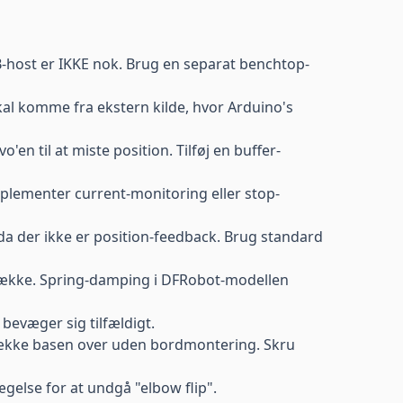
B-host er IKKE nok. Brug en separat
benchtop-
l komme fra ekstern kilde, hvor Arduino's
en til at miste position. Tilføj en buffer-
Implementer current-monitoring eller stop-
da der ikke er position-feedback. Brug standard
nække. Spring-damping i DFRobot-modellen
bevæger sig tilfældigt.
trække basen over uden bordmontering. Skru
else for at undgå "elbow flip".