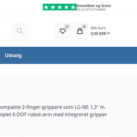
Anmeldser og Score
4.8 out of 5 on Trustpilot
0
0
Min kurv
Søg
0,00 DKK
Udsalg
 kompakte 2-finger-grippere som
LG-NS 1,3" m.
mplet
6 DOF robot-arm med integreret gripper