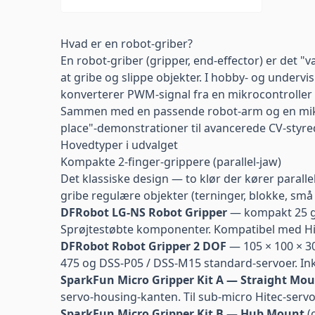
Hvad er en robot-griber?
En robot-griber (gripper, end-effector) er det
at gribe og slippe objekter. I hobby- og undervi
konverterer PWM-signal fra en mikrocontroller ti
Sammen med en passende robot-arm og en mi
place"-demonstrationer til avancerede CV-styre
Hovedtyper i udvalget
Kompakte 2-finger-grippere (parallel-jaw)
Det klassiske design — to klør der kører paralle
gribe regulære objekter (terninger, blokke, små 
DFRobot LG-NS Robot Gripper
— kompakt 25 g 
Sprøjtestøbte komponenter. Kompatibel med Hit
DFRobot Robot Gripper 2 DOF
— 105 × 100 × 30
475 og DSS-P05 / DSS-M15 standard-servoer. In
SparkFun Micro Gripper Kit A — Straight Mo
servo-housing-kanten. Til sub-micro Hitec-servo
SparkFun Micro Gripper Kit B — Hub Mount
(