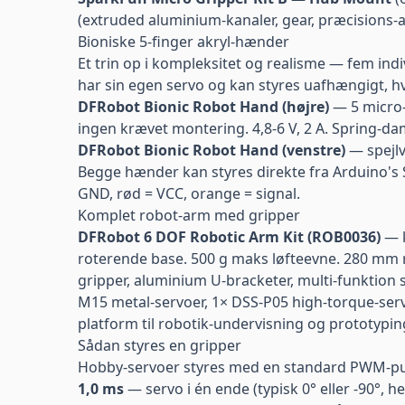
(extruded aluminium-kanaler, gear, præcisions-a
Bioniske 5-finger akryl-hænder
Et trin op i kompleksitet og realisme — fem in
har sin egen servo og kan styres uafhængigt, h
DFRobot Bionic Robot Hand (højre)
— 5 micro-
ingen krævet montering. 4,8-6 V, 2 A. Spring-d
DFRobot Bionic Robot Hand (venstre)
— spejlv
Begge hænder kan styres direkte fra Arduino's S
GND, rød = VCC, orange = signal.
Komplet robot-arm med gripper
DFRobot 6 DOF Robotic Arm Kit (ROB0036)
— k
roterende base. 500 g maks løfteevne. 280 mm r
gripper, aluminium U-bracketer, multi-funktion 
M15 metal-servoer, 1× DSS-P05 high-torque-servo
platform til robotik-undervisning og prototypin
Sådan styres en gripper
Hobby-servoer styres med en standard PWM-pul
1,0 ms
— servo i én ende (typisk 0° eller -90°, h