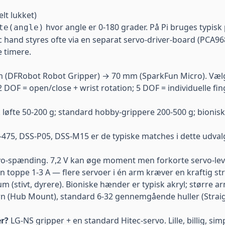
lt lukket)
hvor angle er 0-180 grader. På Pi bruges typisk
te(angle)
 hand styres ofte via en separat servo-driver-board (PCA968
e timere.
DFRobot Robot Gripper) → 70 mm (SparkFun Micro). Vælg ef
 DOF = open/close + wrist rotation; 5 DOF = individuelle fi
 løfte 50-200 g; standard hobby-grippere 200-500 g; bioni
-475, DSS-P05, DSS-M15 er de typiske matches i dette udval
vo-spænding. 7,2 V kan øge moment men forkorte servo-leve
an toppe 1-3 A — flere servoer i én arm kræver en kraftig
st
inium (stivt, dyrere). Bioniske hænder er typisk akryl; større 
n (Hub Mount), standard 6-32 gennemgående huller (Straigh
er?
LG-NS gripper
+ en standard Hitec-servo. Lille, billig, sim